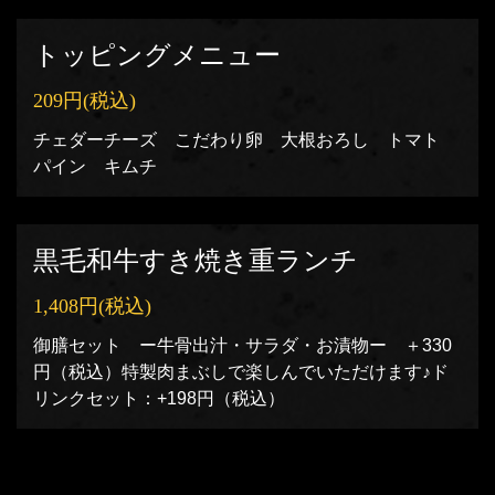
この店舗情報をシェアする
トッピングメニュー
ランチ | 焼肉こじま 離れ 飯田橋
209円
(税込)
東京都千代田区飯田橋４-７-８第2山商ビルIタワー1階
https://akr6334052862.owst.jp/lunches
チェダーチーズ こだわり卵 大根おろし トマト
パイン キムチ
お店情報をコピー
黒毛和牛すき焼き重ランチ
1,408円
(税込)
閉じる
御膳セット ー牛骨出汁・サラダ・お漬物ー ＋330
円（税込）特製肉まぶしで楽しんでいただけます♪ド
リンクセット：+198円（税込）